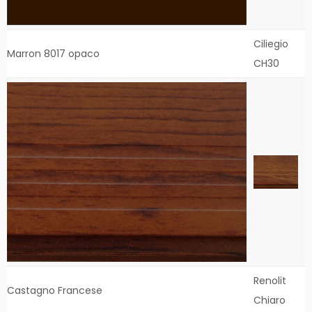
Ciliegio
Marron 8017 opaco
CH30
Renolit
Castagno Francese
Chiaro